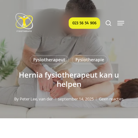
Skip
to
Menu
main
search
023 56 54 906
content
Fysiotherapeut
Fysiotherapie
Hernia fysiotherapeut kan u
helpen
By
Peter Lee, van der
september 14, 2025
Geen reacties