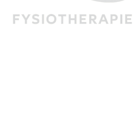
sverenigingen
Adres
Fysiotherapie Hoofddorp
siozorg Haarlemmermeer
Toolenburg