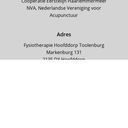
Coöperatie Eerstelijn Haarlemmermeer
NVA, Nederlandse Vereniging voor
Acupunctuur
Adres
Fysiotherapie Hoofddorp Toolenburg
Markenburg 131
2135 DX Hoofddorp
Haarlemmermeer
Contact gegevens
Tel: 023 5654906
E: info@fysiotherapiehoofddorp.nl
W: fysiotherapiehoofddorp.nl
KvK Amsterdam 34344171