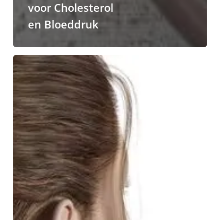
voor Cholesterol
en Bloeddruk
Nekklachten
behandelen
wij
met
Fysio