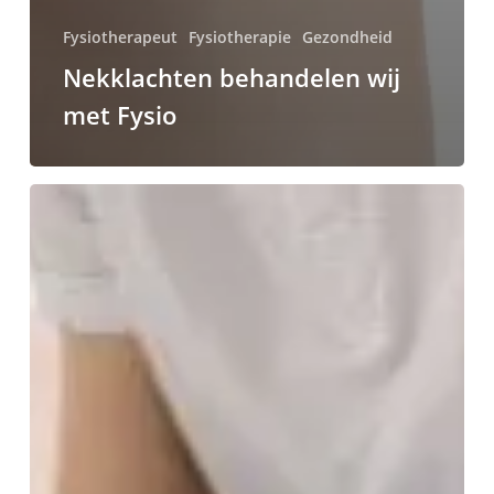
Fysiotherapeut
Fysiotherapie
Gezondheid
Nekklachten behandelen wij
met Fysio
Rusteloze
benen
syndroom
(RLS)
gezonde
leefstijl,
beweging