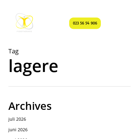
Skip
to
Menu
main
search
023 56 54 906
content
Tag
lagere
Archives
juli 2026
juni 2026