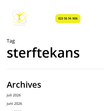
Skip
to
Menu
main
search
023 56 54 906
content
Tag
sterftekans
Archives
juli 2026
juni 2026